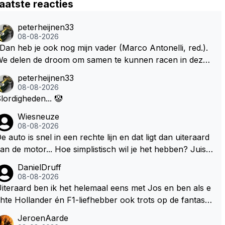
aatste reacties
peterheijnen33
08-08-2026
Dan heb je ook nog mijn vader (Marco Antonelli, red.).
e delen de droom om samen te kunnen racen in dezelf
e auto. Dat zou echt geweldig zijn" How about die droo
peterheijnen33
 met Kimi en Marco én Max én Jos? ;)
08-08-2026
lordigheden... 🤡
Wiesneuze
08-08-2026
e auto is snel in een rechte lijn en dat ligt dan uiteraard
an de motor... Hoe simplistisch wil je het hebben? Juist i
 de buurt van de topsnelheid is luchtweerstand ontzette
DanielDruff
d belangrijk. Heeft Red Bull bochtgrip opgegeven voor t
08-08-2026
psnelheid? Dat is iets wat vaker gebeurd is, zeker met V
iteraard ben ik het helemaal eens met Jos en ben als e
rstappen aan bet stuur.
hte Hollander én F1-liefhebber ook trots op de fantastis
he carrière van Max Verstappen, maar de laatste tijd kri
JeroenAarde
belt bij mij toch de wens dat hij nog eens een knappe au