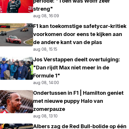
periode: "Toen was Wolff zeer
streng"
aug 08, 16:09
F1 kan toekomstige safetycar-kritiek
voorkomen door eens te kijken aan
de andere kant van de plas
aug 08, 15:15
Jos Verstappen deelt overtuiging:
"Dan rijdt Max niet meer in de
Formule 1"
aug 08, 14:00
Ondertussen in F1 | Hamilton geniet
met nieuwe puppy Halo van
zomerpauze
aug 08, 13:10
Albers zag de Red Bull-bolide op één