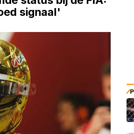
de status bij de FIA:
goed signaal'
P