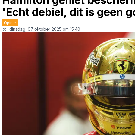
Hamilton geniet bescherm
'Echt debiel, dit is geen 
Opinie
dinsdag, 07 oktober 2025 om 15:40