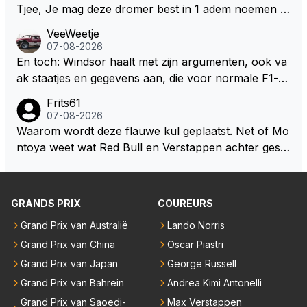
Tjee, Je mag deze dromer best in 1 adem noemen m
et bv een Hans Christian Andersen. Enorme drang n
VeeWeetje
aar voordragen uit eigen geest. Kan mij voorstellen d
07-08-2026
at je het leuk vindt sprookjes te luisteren maar heb jij
En toch: Windsor haalt met zijn argumenten, ook va
jezelf dan ook wel eens afgevraagd of de dappere b
ak staatjes en gegevens aan, die voor normale F1-fa
oswachter werkelijk Roodkapje uit de buik van de bo
ns niet te verkrijgen of te snappen zijn. Iets met "co
Frits61
ze wolff gesneden heeft?
okies made of your own dough" 🤣
07-08-2026
Waarom wordt deze flauwe kul geplaatst. Net of Mo
ntoya weet wat Red Bull en Verstappen achter geslo
ten deuren bespreken.
GRANDS PRIX
COUREURS
Grand Prix van Australië
Lando Norris
Grand Prix van China
Oscar Piastri
Grand Prix van Japan
George Russell
Grand Prix van Bahrein
Andrea Kimi Antonelli
Grand Prix van Saoedi-
Max Verstappen