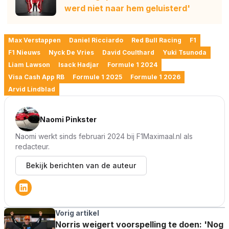
werd niet naar hem geluisterd'
Max Verstappen
Daniel Ricciardo
Red Bull Racing
F1
F1 Nieuws
Nyck De Vries
David Coulthard
Yuki Tsunoda
Liam Lawson
Isack Hadjar
Formule 1 2024
Visa Cash App RB
Formule 1 2025
Formule 1 2026
Arvid Lindblad
Naomi Pinkster
Naomi werkt sinds februari 2024 bij F1Maximaal.nl als
redacteur.
Bekijk berichten van de auteur
Vorig artikel
Norris weigert voorspelling te doen: 'Nog