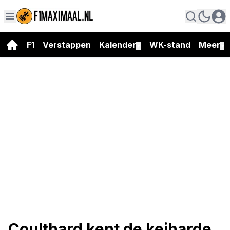
F1
Verstappen
Kalender
WK-stand
Meer
▼
▼
Coulthard kent de keiharde