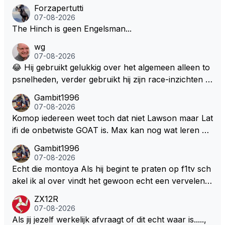
Forzapertutti
07-08-2026
The Hinch is geen Engelsman...
wg
07-08-2026
😂 Hij gebruikt gelukkig over het algemeen alleen to
psnelheden, verder gebruikt hij zijn race-inzichten q
ua rotatie, baangebruik, etc. Alleen snelheid in of uit
Gambit1996
een bocht zegt helemaal niets, dus wat dat betreft h
07-08-2026
eeft hij sowieso gelijk 😂.
Komop iedereen weet toch dat niet Lawson maar Lat
ifi de onbetwiste GOAT is. Max kan nog wat leren va
n hem En iedereen maar zeggen Schumacher of Ha
Gambit1996
milton, hahahaha. Latifi pakt ze allemaal met de oge
07-08-2026
n dicht met als onbetwiste nummer 2 of GOATINES
Echt die montoya Als hij begint te praten op f1tv sch
S Lawson natuurlijk 😂😂😂😂😂
akel ik al over vindt het gewoon echt een vervelend
mannetje met zijn geblaas alsof hij het allemaal wel
ZX12R
weet 🤮🤮
07-08-2026
Als jij jezelf werkelijk afvraagt of dit echt waar is.....,