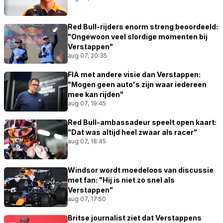
Red Bull-rijders enorm streng beoordeeld:
"Ongewoon veel slordige momenten bij
Verstappen"
aug 07, 20:35
FIA met andere visie dan Verstappen:
"Mogen geen auto's zijn waar iedereen
mee kan rijden"
aug 07, 19:45
Red Bull-ambassadeur speelt open kaart:
"Dat was altijd heel zwaar als racer"
aug 07, 18:45
Windsor wordt moedeloos van discussie
met fan: "Hij is niet zo snel als
Verstappen"
aug 07, 17:50
Britse journalist ziet dat Verstappens