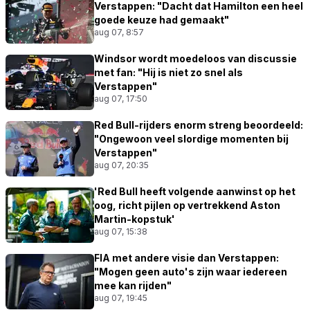
Verstappen: "Dacht dat Hamilton een heel
goede keuze had gemaakt"
aug 07, 8:57
Windsor wordt moedeloos van discussie
met fan: "Hij is niet zo snel als
Verstappen"
aug 07, 17:50
Red Bull-rijders enorm streng beoordeeld:
"Ongewoon veel slordige momenten bij
Verstappen"
aug 07, 20:35
'Red Bull heeft volgende aanwinst op het
oog, richt pijlen op vertrekkend Aston
Martin-kopstuk'
aug 07, 15:38
FIA met andere visie dan Verstappen:
"Mogen geen auto's zijn waar iedereen
mee kan rijden"
aug 07, 19:45