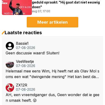
geduld opraakt: "Hij gaat dat niet eeuwig
doen"
aug 07, 17:00
Meer artikelen
Laatste reacties
Bassie1
07-08-2026
Geen discussie waard! Sluiten!
VeeWeetje
07-08-2026
Helemaal mee eens Wim, Hij heeft net als Olav Mol s
oms een wat "dwingende mening" Het kan best dat
de fan in kwestie probeerde een vergelijkbaar gevoe
ZX12R
l bij Windsor op te roepen. Maar in een tijd zonder r
07-08-2026
aces zijn dit leuke berichtjes
AH, een vreemdganger dus, Geen wonder dat ie gee
n smaak heeft. 😜