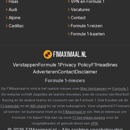
Haas
VPN en Formule 1
Audi
Vacatures
Alpine
Contact
Cadillac
Formule 1-reizen
Formule 1-kaarten
Verstappen
Formule 1
Privacy Policy
F1Headlines
Adverteren
Contact
Disclaimer
Formule 1-nieuws
Op F1Maximaal.nl vind je het laatste nieuws over
Max Verstappen
en
Formule 1
.
De redactie schrijft dagelijks de laatste nieuwtjes over de coureur van Red Bull
Racing en de andere teams en coureurs van de Formule 1. Ook houden we de
F1-kalender
en de
WK-stand
bij op onze subpagina's. Voor uitgebreid F1 nieuws
uit binnen- en buitenland moet je bij
F1Maximaal.nl
zijn. Heb je interesse om
Formule 1 te kijken? Kijk dan op onze
F1 live kijken-pagina
voor de
mogelijkheden of gebruik direct een
VPN
.
©
2026
F1Maximaal.nl
-
Alle rechten voorbehouden