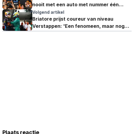
nooit met een auto met nummer één
gereden'
Volgend artikel
Briatore prijst coureur van niveau
Verstappen: 'Een fenomeen, maar nog
steeds behoorlijk goed'
Plaats reactie