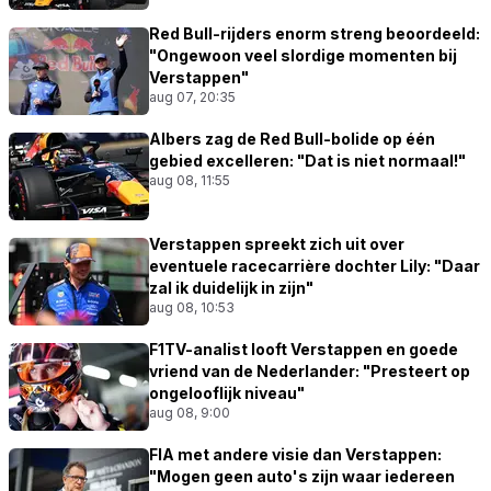
Red Bull-rijders enorm streng beoordeeld:
"Ongewoon veel slordige momenten bij
Verstappen"
aug 07, 20:35
Albers zag de Red Bull-bolide op één
gebied excelleren: "Dat is niet normaal!"
aug 08, 11:55
Verstappen spreekt zich uit over
eventuele racecarrière dochter Lily: "Daar
zal ik duidelijk in zijn"
aug 08, 10:53
F1TV-analist looft Verstappen en goede
vriend van de Nederlander: "Presteert op
ongelooflijk niveau"
aug 08, 9:00
FIA met andere visie dan Verstappen:
"Mogen geen auto's zijn waar iedereen