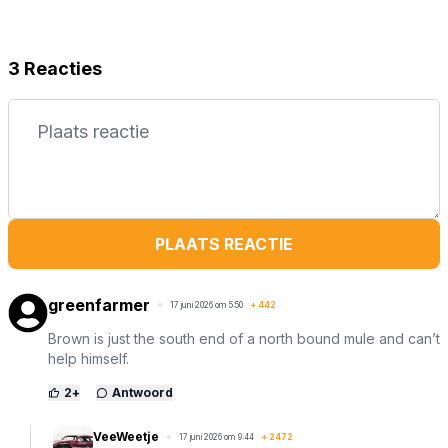
3 Reacties
PLAATS REACTIE
greenfarmer
17 juni 2026 om 5:50
+
442
Brown is just the south end of a north bound mule and can’t
help himself.
2
+
Antwoord
VeeWeetje
17 juni 2026 om 9:44
+
2472