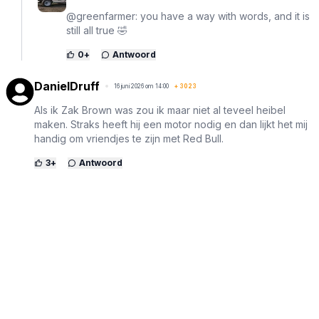
@greenfarmer: you have a way with words, and it is
still all true 🤣
0
+
Antwoord
DanielDruff
16 juni 2026 om 14:00
+
3023
Als ik Zak Brown was zou ik maar niet al teveel heibel
maken. Straks heeft hij een motor nodig en dan lijkt het mij
handig om vriendjes te zijn met Red Bull.
3
+
Antwoord