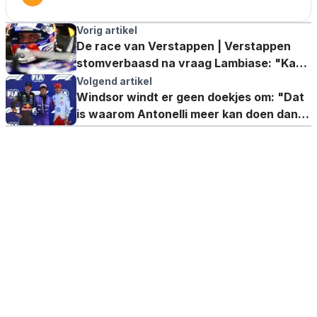
Vorig artikel
De race van Verstappen | Verstappen
stomverbaasd na vraag Lambiase: "Kan
je het niet zien dan?"
Volgend artikel
Windsor windt er geen doekjes om: "Dat
is waarom Antonelli meer kan doen dan
Verstappen"