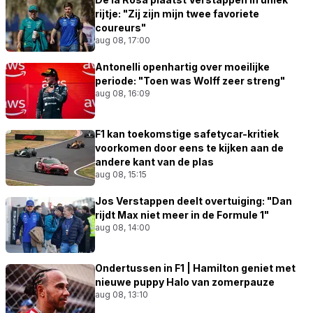
rijtje: "Zij zijn mijn twee favoriete
coureurs"
aug 08, 17:00
Antonelli openhartig over moeilijke
periode: "Toen was Wolff zeer streng"
aug 08, 16:09
F1 kan toekomstige safetycar-kritiek
voorkomen door eens te kijken aan de
andere kant van de plas
aug 08, 15:15
Jos Verstappen deelt overtuiging: "Dan
rijdt Max niet meer in de Formule 1"
aug 08, 14:00
Ondertussen in F1 | Hamilton geniet met
nieuwe puppy Halo van zomerpauze
aug 08, 13:10