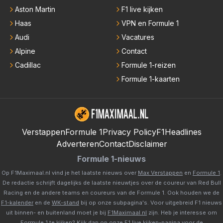
Aston Martin
F1 live kijken
Haas
VPN en Formule 1
Audi
Vacatures
Alpine
Contact
Cadillac
Formule 1-reizen
Formule 1-kaarten
Verstappen
Formule 1
Privacy Policy
F1Headlines
Adverteren
Contact
Disclaimer
Formule 1-nieuws
Op F1Maximaal.nl vind je het laatste nieuws over
Max Verstappen
en
Formule 1
.
De redactie schrijft dagelijks de laatste nieuwtjes over de coureur van Red Bull
Racing en de andere teams en coureurs van de Formule 1. Ook houden we de
F1-kalender
en de
WK-stand
bij op onze subpagina's. Voor uitgebreid F1 nieuws
uit binnen- en buitenland moet je bij
F1Maximaal.nl
zijn. Heb je interesse om
Formule 1 te kijken? Kijk dan op onze
F1 live kijken-pagina
voor de