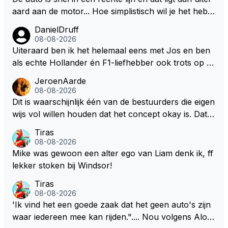
aard aan de motor... Hoe simplistisch wil je het hebb
en? Juist in de buurt van de topsnelheid is luchtwee
DanielDruff
rstand ontzettend belangrijk. Heeft Red Bull bochtgri
08-08-2026
p opgegeven voor topsnelheid? Dat is iets wat vaker
Uiteraard ben ik het helemaal eens met Jos en ben
gebeurd is, zeker met Verstappen aan bet stuur.
als echte Hollander én F1-liefhebber ook trots op de
fantastische carrière van Max Verstappen, maar de l
JeroenAarde
aatste tijd kriebelt bij mij toch de wens dat hij nog een
08-08-2026
s een knappe auto van Red Bull krijgt, waarmee hij d
Dit is waarschijnlijk één van de bestuurders die eigen
ie laatste paar records van Lewis 'ik-reed-in-een-Me
wijs vol willen houden dat het concept okay is. Dat is
rcedes-die-3-seconden-sneller-is-dan-de-rest' Hamil
het niet, dat ziet iedereen en wordt ook door de cou
Tiras
ton kan slopen. Hij heeft dat natuurlijk ook in zich, al
reurs gezegd! Dat het lichter, korter en smaller zou
08-08-2026
leen die shit-Red Bull moet beter.
moeten onderschrijf ik maar het is niet gezegd dat ik
Mike was gewoon een alter ego van Liam denk ik, ff
zijn visie van het huidige concept volg. Om de borst
lekker stoken bij Windsor!
vooruit te houden zonder gezichtsverlies is de oplos
Tiras
sing eenvoudig. Maak de motor voor een groot deel
08-08-2026
belangrijker dan de batterij in verhouding 65/35 en ni
'Ik vind het een goede zaak dat het geen auto's zijn
emand zeurt meer. De verbetering van de F1 zit in d
waar iedereen mee kan rijden.".... Nou volgens Alon
e brandstof. De batterij zorgt op den duur weer voo