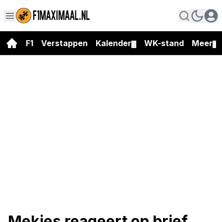
F1
Verstappen
Kalender
WK-stand
Meer
▼
▼
Mekies reageert op brief