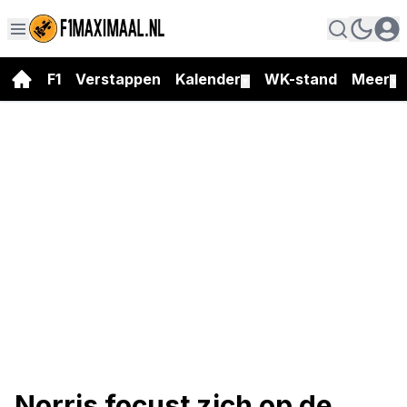
F1
Verstappen
Kalender
WK-stand
Meer
▼
▼
Norris focust zich op de