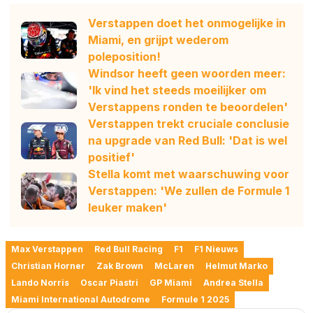
Verstappen doet het onmogelijke in
Miami, en grijpt wederom
poleposition!
Windsor heeft geen woorden meer:
'Ik vind het steeds moeilijker om
Verstappens ronden te beoordelen'
Verstappen trekt cruciale conclusie
na upgrade van Red Bull: 'Dat is wel
positief'
Stella komt met waarschuwing voor
Verstappen: 'We zullen de Formule 1
leuker maken'
Max Verstappen
Red Bull Racing
F1
F1 Nieuws
Christian Horner
Zak Brown
McLaren
Helmut Marko
Lando Norris
Oscar Piastri
GP Miami
Andrea Stella
Miami International Autodrome
Formule 1 2025