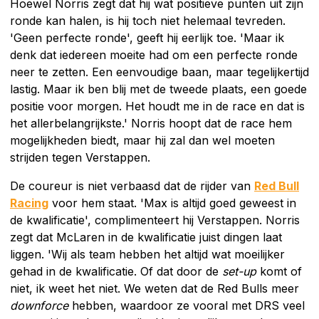
Hoewel Norris zegt dat hij wat positieve punten uit zijn
ronde kan halen, is hij toch niet helemaal tevreden.
'Geen perfecte ronde', geeft hij eerlijk toe. 'Maar ik
denk dat iedereen moeite had om een perfecte ronde
neer te zetten. Een eenvoudige baan, maar tegelijkertijd
lastig. Maar ik ben blij met de tweede plaats, een goede
positie voor morgen. Het houdt me in de race en dat is
het allerbelangrijkste.' Norris hoopt dat de race hem
mogelijkheden biedt, maar hij zal dan wel moeten
strijden tegen Verstappen.
De coureur is niet verbaasd dat de rijder van
Red Bull
Racing
voor hem staat. 'Max is altijd goed geweest in
de kwalificatie', complimenteert hij Verstappen. Norris
zegt dat McLaren in de kwalificatie juist dingen laat
liggen. 'Wij als team hebben het altijd wat moeilijker
gehad in de kwalificatie. Of dat door de
set-up
komt of
niet, ik weet het niet. We weten dat de Red Bulls meer
downforce
hebben, waardoor ze vooral met DRS veel