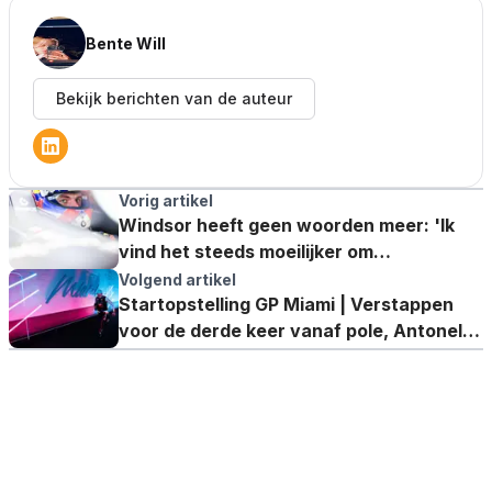
Bente Will
Bekijk berichten van de auteur
Vorig artikel
Windsor heeft geen woorden meer: 'Ik
vind het steeds moeilijker om
Verstappens ronden te beoordelen'
Volgend artikel
Startopstelling GP Miami | Verstappen
voor de derde keer vanaf pole, Antonelli
bezorgt McLaren nadeel