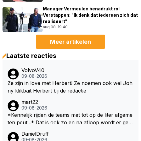
Manager Vermeulen benadrukt rol
Verstappen: "Ik denk dat iedereen zich dat
realiseert"
aug 08, 19:40
Meer artikelen
Laatste reacties
VolvoV40
09-08-2026
Ze zijn in love met Herbert! Ze noemen ook wel Joh
ny klikbait Herbert bij de redactie
mart22
09-08-2026
*Kennelijk rijden de teams met tot op de liter afgeme
ten peut...* Dat is ook zo en na afloop wordt er gec
ontroleerd en moet er nog minimaal 1 liter in de tank
DanielDruff
zitten. Om die reden is Vettel ooit gediskwalificeerd. J
09-08-2026