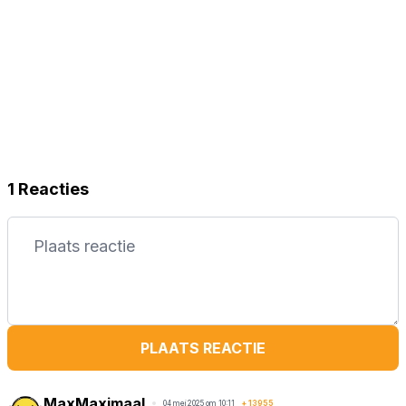
1 Reacties
PLAATS REACTIE
MaxMaximaal
04 mei 2025 om 10:11
+
13955