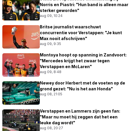
Norris en Piastri: "Hun band is alleen maar
sterker geworden"
aug 09, 10:24
Britse journalist waarschuwt
concurrentie voor Verstappen: "Je kunt
Max nooit afschrijven"
aug 09, 9:35
Montoya hoopt op spanning in Zandvoort:
"Mercedes krijgt het zwaar tegen
Verstappen en McLaren"
aug 09, 8:48
Newey door Herbert met de voeten op de
grond gezet: "Nu is het aan Honda"
aug 08, 21:05
Verstappen en Lammers zijn geen fan:
"Maar nu moet hij zeggen dat het een
leuke dag wordt"
aug 08, 20:27