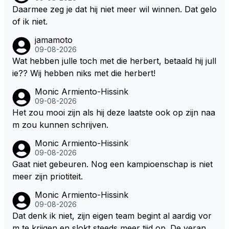
e hoort soms ook wel eens dat ze brandstoof moete
Daarmee zeg je dat hij niet meer wil winnen. Dat gelo
n sparen als de race engineer denkt dat ze die ene li
of ik niet.
ter niet gaan halen. Je zou dit ook kunnen oplossen
jamamoto
door die 1 liter te verhogen naar bijv. 5 liter en dan di
09-08-2026
e ronden achter SC niet mee te tellen. Na x ronden
Wat hebben julle toch met die herbert, betaald hij jull
SC moet er na afloop niet nog 5 maar x liter inzitten.
ie?? Wij hebben niks met die herbert!
Monic Armiento-Hissink
09-08-2026
Het zou mooi zijn als hij deze laatste ook op zijn naa
m zou kunnen schrijven.
Monic Armiento-Hissink
09-08-2026
Gaat niet gebeuren. Nog een kampioenschap is niet
meer zijn priotiteit.
Monic Armiento-Hissink
09-08-2026
Dat denk ik niet, zijn eigen team begint al aardig vor
m te krijgen en slokt steeds meer tijd op. De verande