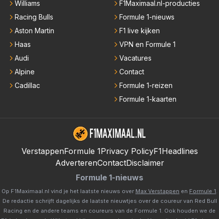
Williams
F1Maximaal.nl-producties
Racing Bulls
Formule 1-nieuws
Aston Martin
F1 live kijken
Haas
VPN en Formule 1
Audi
Vacatures
Alpine
Contact
Cadillac
Formule 1-reizen
Formule 1-kaarten
Verstappen
Formule 1
Privacy Policy
F1Headlines
Adverteren
Contact
Disclaimer
Formule 1-nieuws
Op F1Maximaal.nl vind je het laatste nieuws over
Max Verstappen
en
Formule 1
.
De redactie schrijft dagelijks de laatste nieuwtjes over de coureur van Red Bull
Racing en de andere teams en coureurs van de Formule 1. Ook houden we de