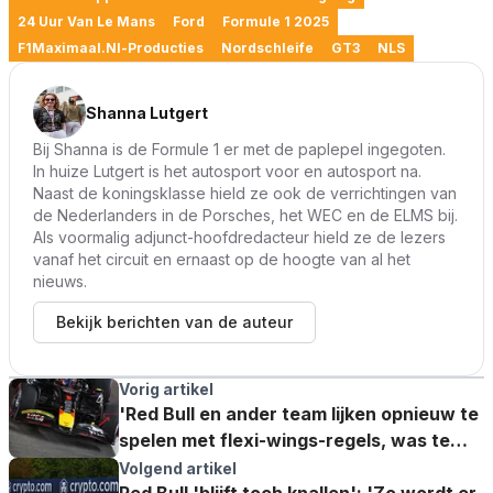
24 Uur Van Le Mans
Ford
Formule 1 2025
F1Maximaal.nl-Producties
Nordschleife
GT3
NLS
Shanna Lutgert
Bij Shanna is de Formule 1 er met de paplepel ingegoten.
In huize Lutgert is het autosport voor en autosport na.
Naast de koningsklasse hield ze ook de verrichtingen van
de Nederlanders in de Porsches, het WEC en de ELMS bij.
Als voormalig adjunct-hoofdredacteur hield ze de lezers
vanaf het circuit en ernaast op de hoogte van al het
nieuws.
Bekijk berichten van de auteur
Vorig artikel
'Red Bull en ander team lijken opnieuw te
spelen met flexi-wings-regels, was te
zien in Singapore'
Volgend artikel
Red Bull 'blijft toch knallen': 'Zo wordt er