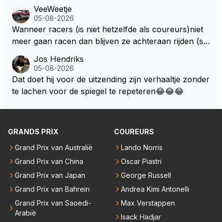
Europa op de Nürburgring in 2007 was testrijder Ma
VeeWeetje
rkus Winkelhock. Vanaf de race daarna werd het st
05-08-2026
oeltje definitief overgenomen door Sakon Yamamot
Wanneer racers (is niet hetzelfde als coureurs)niet
o. Na 2 rondes gokte Markus Winkelhock goed (hij k
meer gaan racen dan blijven ze achteraan rijden (so
oos regenbanden) en reed zelfs 6 ronden aan kop.
ms met een tankslang), en worden ze chagrijnige F1
Jos Hendriks
Dat was ook de enige keer dat een Spyker ooit aan
analisten bij een vaag omroepbedrijf.
05-08-2026
kop reed. Toen de rest van het veld ook regenband
Dat doet hij voor de uitzending zijn verhaaltje zonder
en had, werd hij helaas aan alle kanten door iederee
te lachen voor de spiegel te repeteren😂😂😂
n achterhaald. Hij moest later opgeven vanwege een
technisch mankement. Het was ook de enige keer d
at Markus Winkelhock een officiële Formule 1 race r
GRANDS PRIX
COUREURS
eed; hij vertrok daarna...
Grand Prix van Australië
Lando Norris
Grand Prix van China
Oscar Piastri
Grand Prix van Japan
George Russell
Grand Prix van Bahrein
Andrea Kimi Antonelli
Grand Prix van Saoedi-
Max Verstappen
Arabië
Isack Hadjar