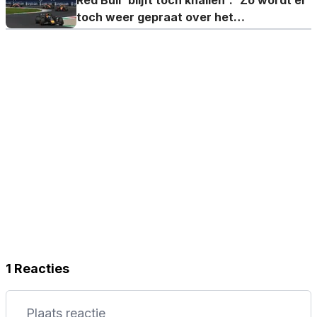
toch weer gepraat over het
kampioenschap'
1 Reacties