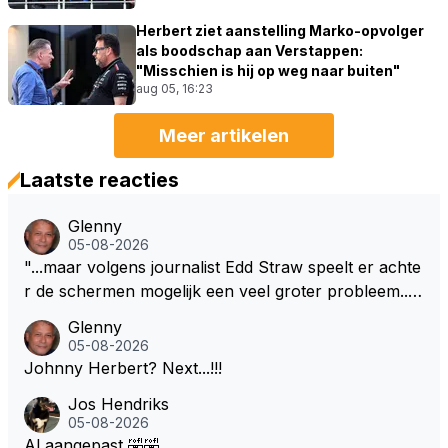
Herbert ziet aanstelling Marko-opvolger
als boodschap aan Verstappen:
"Misschien is hij op weg naar buiten"
aug 05, 16:23
Meer artikelen
Laatste reacties
Glenny
05-08-2026
"...maar volgens journalist Edd Straw speelt er achte
r de schermen mogelijk een veel groter probleem..."
Ik weet het, ik zou er onderhand toch een beetje teg
Glenny
en moeten kunnen! Sh.t, helaas... Pfff.
05-08-2026
Johnny Herbert? Next...!!!
Jos Hendriks
05-08-2026
Al aangepast 🤣🤣