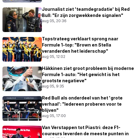
Journalist ziet 'teamdegradatie' bij Red
Bull: "Er zijn zorgwekkende signalen"
aug 05, 20:36
Topstrateeg verklaart sprong naar
Formule 1-top: "Brown en Stella
veranderden het leiderschap"
aug 05, 12:02
Häkkinen ziet groot probleem bij moderne
Formule 1-auto: "Het gewicht is het
grootste negatieve"
aug 05, 9:35
Red Bull als onderdeel van het 'grote
verhaal': "Iedereen proberen voor te
blijven"
aug 05, 17:00
Van Verstappen tot Piastri: deze F1-
coureurs leverden de meeste punten in