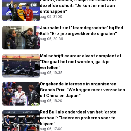
dezelfde schuit: “Je kunt er niet aan
ontsnappen"
aug 05, 21:00
Journalist ziet 'teamdegradatie' bij Red
Bull: "Er zijn zorgwekkende signalen"
aug 05, 20:36
Mol schrijft coureur alvast compleet af:
"Die gaat het niet worden, ga ik je
vertellen"
aug 05, 19:38
Ongekende interesse in organiseren
Grands Prix: "We krijgen meer verzoeken
uit China en Japan"
aug 05, 18:20
Red Bull als onderdeel van het 'grote
verhaal': "Iedereen proberen voor te
blijven"
aug 05, 17:00