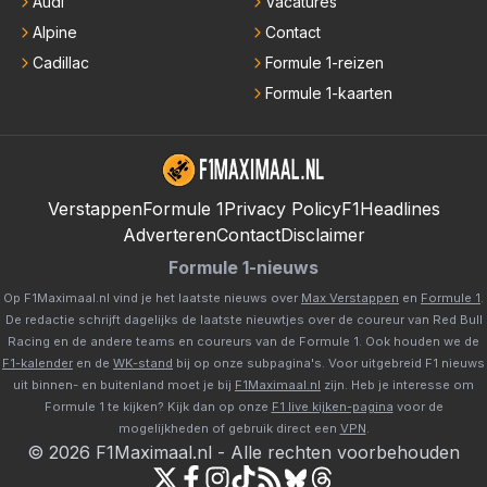
Audi
Vacatures
Alpine
Contact
Cadillac
Formule 1-reizen
Formule 1-kaarten
Verstappen
Formule 1
Privacy Policy
F1Headlines
Adverteren
Contact
Disclaimer
Formule 1-nieuws
Op F1Maximaal.nl vind je het laatste nieuws over
Max Verstappen
en
Formule 1
.
De redactie schrijft dagelijks de laatste nieuwtjes over de coureur van Red Bull
Racing en de andere teams en coureurs van de Formule 1. Ook houden we de
F1-kalender
en de
WK-stand
bij op onze subpagina's. Voor uitgebreid F1 nieuws
uit binnen- en buitenland moet je bij
F1Maximaal.nl
zijn. Heb je interesse om
Formule 1 te kijken? Kijk dan op onze
F1 live kijken-pagina
voor de
mogelijkheden of gebruik direct een
VPN
.
©
2026
F1Maximaal.nl
-
Alle rechten voorbehouden