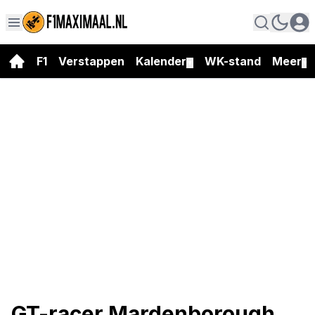
F1
Verstappen
Kalender
WK-stand
Meer
▼
▼
GT-racer Mardenborough