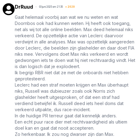
DrRuud
03 juni 2025 om 21:35
+
2029
Gaat helemaal voorbij aan wat we nu weten en wat
Doornbos ook had kunnen weten. Hj heeft ook toegang,
net als wij tot alle online beelden. Max deed helemaal niks
verkeerd. De opzettelijke actie van Leclerc daarvoor
verdwijnt in alle analyses. Max was opzettelijk aangereden
door Leclerc, die beelden zijn glashelder en daar doet FIA
niks mee. Vervolgens doet Max niks verkeerd en wordt
gedwongen iets te doen wat hij niet rechtvaardig vindt. Het
is dan logisch dat je explodeert.
Ik begrijp RBR niet dat ze met de onboards niet hebben
geprotesteerd.
Leclerc had een straf moeten krijgen en Max überhaupt
niks, Russell was dubieuzer zoals ook Norris zich
glashelder heeft uitgesproken, of dat een straf had
verdiend betwijfel ik. Russell deed iets heel doms dat
verkeerd uitpakte, dus race-incident.
In de huidige PR terreur gaat dat kennelijk anders.
Een echt puur race dier met rechtvaardigheid als ultiem
doel kan en gaat dat nooit accepteren.
Zo herkenbaar. Ik zou nog dwarser zijn dan Max.