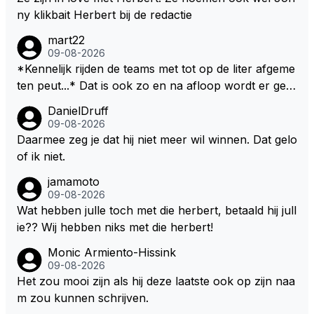
ny klikbait Herbert bij de redactie
mart22
09-08-2026
*Kennelijk rijden de teams met tot op de liter afgeme
ten peut...* Dat is ook zo en na afloop wordt er gec
ontroleerd en moet er nog minimaal 1 liter in de tank
DanielDruff
zitten. Om die reden is Vettel ooit gediskwalificeerd. J
09-08-2026
e hoort soms ook wel eens dat ze brandstoof moete
Daarmee zeg je dat hij niet meer wil winnen. Dat gelo
n sparen als de race engineer denkt dat ze die ene li
of ik niet.
ter niet gaan halen. Je zou dit ook kunnen oplossen
jamamoto
door die 1 liter te verhogen naar bijv. 5 liter en dan di
09-08-2026
e ronden achter SC niet mee te tellen. Na x ronden
Wat hebben julle toch met die herbert, betaald hij jull
SC moet er na afloop niet nog 5 maar x liter inzitten.
ie?? Wij hebben niks met die herbert!
Monic Armiento-Hissink
09-08-2026
Het zou mooi zijn als hij deze laatste ook op zijn naa
m zou kunnen schrijven.