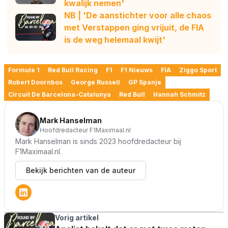
kwalijk nemen'
NB | 'De aanstichter voor alle chaos
met Verstappen ging vrijuit, de FIA
is de weg helemaal kwijt'
Formule 1
Red Bull Racing
F1
F1 Nieuws
FIA
Ziggo Sport
Robert Doornbos
George Russell
GP Spanje
Circuit De Barcelona-Catalunya
Red Bull
Hannah Schmitz
Mark Hanselman
Hoofdredacteur F1Maximaal.nl
Mark Hanselman is sinds 2023 hoofdredacteur bij
F1Maximaal.nl.
Bekijk berichten van de auteur
Vorig artikel