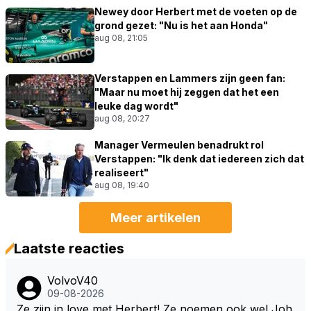
Newey door Herbert met de voeten op de
grond gezet: "Nu is het aan Honda"
aug 08, 21:05
Verstappen en Lammers zijn geen fan:
"Maar nu moet hij zeggen dat het een
leuke dag wordt"
aug 08, 20:27
Manager Vermeulen benadrukt rol
Verstappen: "Ik denk dat iedereen zich dat
realiseert"
aug 08, 19:40
Meer artikelen
Laatste reacties
VolvoV40
09-08-2026
Ze zijn in love met Herbert! Ze noemen ook wel Joh