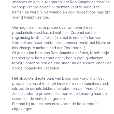
analyses en kon leuk sparren met Rob Kamphues maar na
verloop van tijd begon hij zichzelf veel te serieus te
nemen en werd hij vervelend en ook respectloos naar zijn
vriend Kamphues toe.
Om nog maar niet te praten over zijn overdreven
populariteits-machtsstrijd met Tom Coronel die hem
regelmatig te slim af was (niet dat ik nou zo’n fan van
Coronel ben maar eerlijk is nu eenmaal eerlijk dat hij vaker
iets zinnigs te melden had dan Doornbos…).
Of je nou fan bent van Rob Kamphues of niet, ik heb altijd
respect voor hem gehad dat hij kon blijven glimlachen
terwijl Doornbos hen de ene sneer na de andere onder de
gordel opmerking uitdeelde.
Het absolute diepte punt van Doornbos vond ik bij dat
programma ‘crashen in de keuken’ waarin Kamphues zich
uitsloofde om iets lekkers te koken en zijn “vriend” dat
zelfs zonder te proeven met een vette knipoog naar de
camera in de vuilnisbak gooide.
Die had bij mij echt achterstevoren de keukendeur
uitgevlogen……..