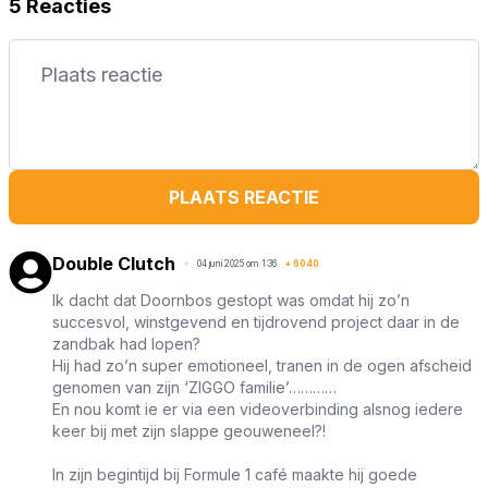
5 Reacties
PLAATS REACTIE
Double Clutch
04 juni 2025 om 1:36
+
6040
Ik dacht dat Doornbos gestopt was omdat hij zo’n
succesvol, winstgevend en tijdrovend project daar in de
zandbak had lopen?
Hij had zo’n super emotioneel, tranen in de ogen afscheid
genomen van zijn ‘ZIGGO familie’…………
En nou komt ie er via een videoverbinding alsnog iedere
keer bij met zijn slappe geouweneel?!
In zijn begintijd bij Formule 1 café maakte hij goede