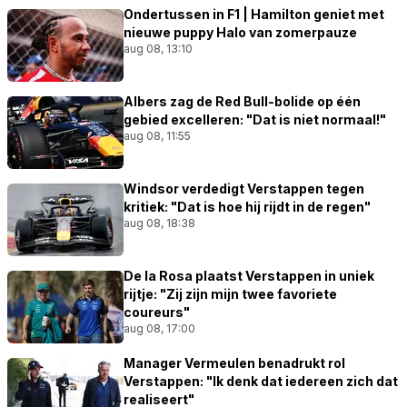
Ondertussen in F1 | Hamilton geniet met
nieuwe puppy Halo van zomerpauze
aug 08, 13:10
Albers zag de Red Bull-bolide op één
gebied excelleren: "Dat is niet normaal!"
aug 08, 11:55
Windsor verdedigt Verstappen tegen
kritiek: "Dat is hoe hij rijdt in de regen"
aug 08, 18:38
De la Rosa plaatst Verstappen in uniek
rijtje: "Zij zijn mijn twee favoriete
coureurs"
aug 08, 17:00
Manager Vermeulen benadrukt rol
Verstappen: "Ik denk dat iedereen zich dat
realiseert"