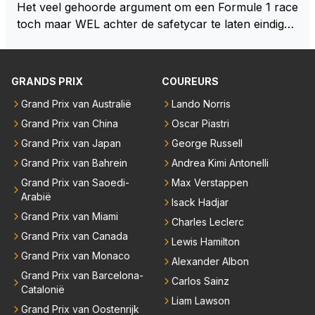
gezegd snap ik de de kop én het artikel niet echt.
Het veel gehoorde argument om een Formule 1 race
eft daar enorm veel lol aan.
toch maar WEL achter de safetycar te laten eindigen
en aldus niet te kiezen voor een stukje verlenging, is
dat men vreest voor een brandstof tekort. Kennelijk
rijden de teams met tot op de liter afgemeten peut...
GRANDS PRIX
COUREURS
Grand Prix van Australië
Lando Norris
Grand Prix van China
Oscar Piastri
Grand Prix van Japan
George Russell
Grand Prix van Bahrein
Andrea Kimi Antonelli
Grand Prix van Saoedi-
Max Verstappen
Arabië
Isack Hadjar
Grand Prix van Miami
Charles Leclerc
Grand Prix van Canada
Lewis Hamilton
Grand Prix van Monaco
Alexander Albon
Grand Prix van Barcelona-
Carlos Sainz
Catalonië
Liam Lawson
Grand Prix van Oostenrijk