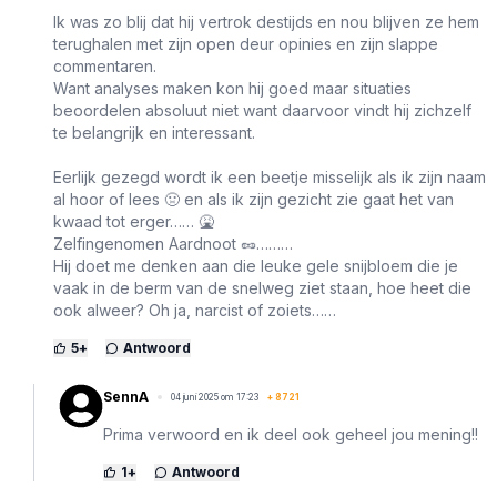
Ik was zo blij dat hij vertrok destijds en nou blijven ze hem
terughalen met zijn open deur opinies en zijn slappe
commentaren.
Want analyses maken kon hij goed maar situaties
beoordelen absoluut niet want daarvoor vindt hij zichzelf
te belangrijk en interessant.
Eerlijk gezegd wordt ik een beetje misselijk als ik zijn naam
al hoor of lees 🤢 en als ik zijn gezicht zie gaat het van
kwaad tot erger…… 🤮
Zelfingenomen Aardnoot 🥜………
Hij doet me denken aan die leuke gele snijbloem die je
vaak in de berm van de snelweg ziet staan, hoe heet die
ook alweer? Oh ja, narcist of zoiets……
5
+
Antwoord
SennA
04 juni 2025 om 17:23
+
8721
Prima verwoord en ik deel ook geheel jou mening!!
1
+
Antwoord