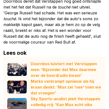
Doornbos denkt dat Verstappen nog goed ontsnapte
met het feit dat Russell na de
touché
niet uitviel.
'George Russell had schade. Het was een serieuze
touché.
Ik vind het bijzonder dat die auto's soms zo
makkelijk kapot gaan, maar als je hem zo op de velg
raakt, breekt er niks af. Het is een wonder voor
Russell dat die auto nog de finish heeft gehaald', sluit
de voormalige coureur van Red Bull af.
Lees ook
Doornbos luistert met Verstappen
mee: 'Bijzonder dat Max daarmee
over de boordradio kwam'
Marko verkrampt opnieuw als hij
eraan denkt: 'Max zei 'nee' toen we
dat vroegen'
Sky Sports-analist pleit Verstappen
volledig vrij: 'Kan Max echt niks