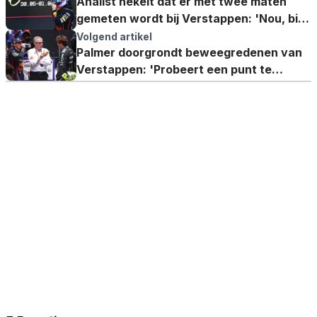
Analist hekelt dat er met twee maten
gemeten wordt bij Verstappen: 'Nou, big
deal!'
Volgend artikel
Palmer doorgrondt beweegredenen van
Verstappen: 'Probeert een punt te
maken'