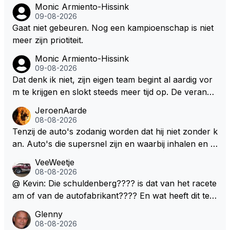
Monic Armiento-Hissink
09-08-2026
Gaat niet gebeuren. Nog een kampioenschap is niet
meer zijn priotiteit.
Monic Armiento-Hissink
09-08-2026
Dat denk ik niet, zijn eigen team begint al aardig vor
m te krijgen en slokt steeds meer tijd op. De verande
ringen die de komende twee jaar door gevoerd word
JeroenAarde
en zullen ben ik bang niet het gewenste effect hebb
08-08-2026
en. Mocht het wel zo zijn dan zal het 3 jaar zijn, hoo
Tenzij de auto's zodanig worden dat hij niet zonder k
guit 5 jaar maar echt niet langer. Vergeet niet, hij hee
an. Auto's die supersnel zijn en waarbij inhalen en v
ft nu een aantal races in GT3 gereden en dat heeft h
erdedigen uitdagingen zijn! Max houdt van snelheid,
VeeWeetje
em meer plezier gebracht dan de F1 op dit moment.
ronkende motoren en op de grenzen rijden van de
08-08-2026
mogelijkheden. Het ouderwetse racen waarbij de ma
@ Kevin: Die schuldenberg???? is dat van het racete
nnen en jongens verdeeld worden. Als deze auto's g
am of van de autofabrikant???? En wat heeft dit te
ebouwd worden zie ik Max het nog wel langer volho
maken met de prestaties van Newey???? En is Herb
Glenny
uden dan dat hij op dit moment beweerd. Dan kan hij
ert nu de spindoctor van newey geworden?? Eerlijk
08-08-2026
zijn talenten en uitzonderlijke klasse laten zien en he