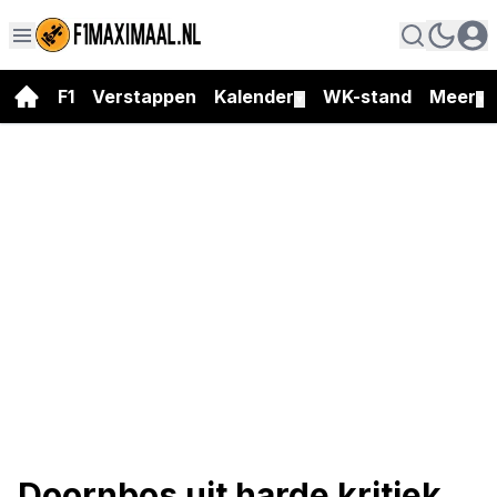
F1
Verstappen
Kalender
WK-stand
Meer
▼
▼
Doornbos uit harde kritiek