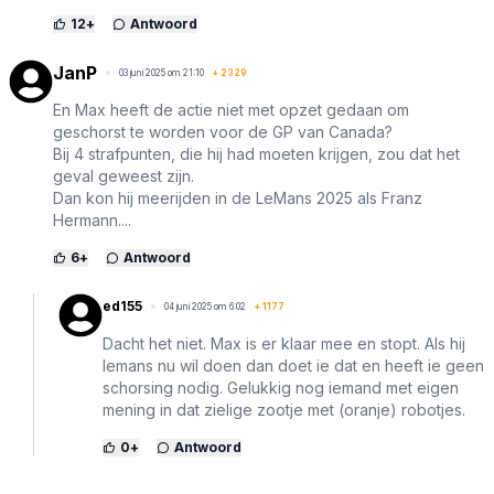
12
+
Antwoord
JanP
03 juni 2025 om 21:10
+
2329
En Max heeft de actie niet met opzet gedaan om
geschorst te worden voor de GP van Canada?
Bij 4 strafpunten, die hij had moeten krijgen, zou dat het
geval geweest zijn.
Dan kon hij meerijden in de LeMans 2025 als Franz
Hermann....
6
+
Antwoord
ed155
04 juni 2025 om 6:02
+
1177
Dacht het niet. Max is er klaar mee en stopt. Als hij
lemans nu wil doen dan doet ie dat en heeft ie geen
schorsing nodig. Gelukkig nog iemand met eigen
mening in dat zielige zootje met (oranje) robotjes.
0
+
Antwoord