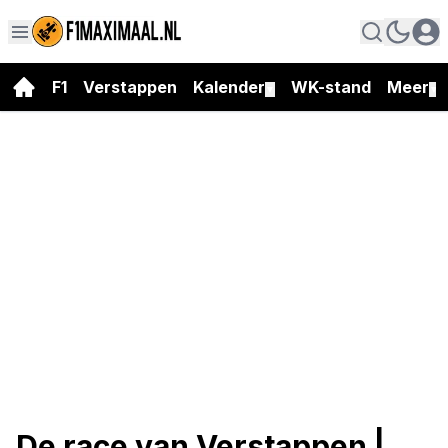
F1
Verstappen
Kalender
WK-stand
Meer
▼
▼
De race van Verstappen |