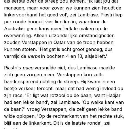
als eerste over de streep zou komen. 'Ik laat jou dat
managen, maar voor zover we kunnen zien houdt de
linkervoorband het goed vol', zei Lambiase. Piastri liep
per ronde hooguit vier tienden in, waardoor de
Australiër geen kans meer leek te maken op de
overwinning. Alleen uitzonderlijke omstandigheden
zouden Verstappen in Qatar van de troon hebben
kunnen stoten. 'Het gat is echt groot genoeg, dus
vermijd de
kerbs
in bochten 4 en 13, alsjeblieft.'
Piastri's
pace
versnelde niet, dus Lambiase maakte
zich geen zorgen meer. Verstappen kon zelfs
bandensparend richting de streep. Hij kwam in een
beetje verkeer terecht, maar dat had weinig invloed op
zijn race. 'Er ligt wat rotzooi op de baan, want Hadjar
had een lekke band', zei Lambiase. 'Op welke kant van
de baan?' vroeg Verstappen, die zelf geen lekke band
wilde oplopen. 'Op de rechterkant van het rechte stuk,
blijf aan de linkerkant. Dit is de laatste ronde', zei