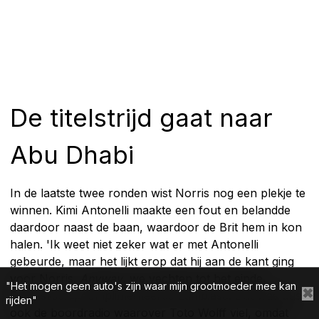
De titelstrijd gaat naar
Abu Dhabi
In de laatste twee ronden wist Norris nog een plekje te
winnen. Kimi Antonelli maakte een fout en belandde
daardoor naast de baan, waardoor de Brit hem in kon
halen. 'Ik weet niet zeker wat er met Antonelli
gebeurde, maar het lijkt erop dat hij aan de kant ging
voor Norris.
Anyway
, we vechten tot het einde.
"Het mogen geen auto's zijn waar mijn grootmoeder mee kan
✖
Fantastisch', complimenteerde Lambiase. Dat was dus
rijden"
ook de boordradio waarover Toto Wolff viel, omdat