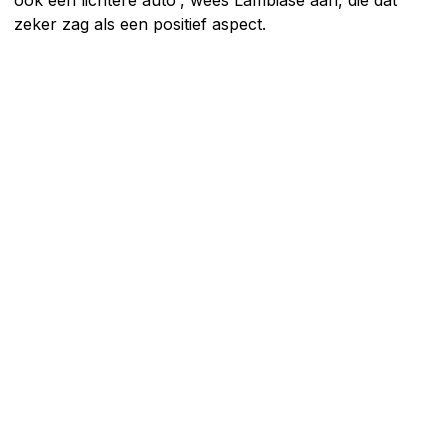
ook een lichtere auto', wees Lambiase aan, die dat
zeker zag als een positief aspect.