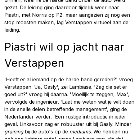
binnen, waarna de harde band onder de auto werd
gezet. De leiding ging daardoor tijdelijk weer naar
Piastri, met Norris op P2, maar aangezien zij nog een
stop moesten maken, lag Verstappen virtueel aan de
leiding.
Piastri wil op jacht naar
Verstappen
'Heeft er al iemand op de harde band gereden?' vroeg
Verstappen. 'Ja, Gasly', zei Lambiase. 'Zag die set er
goed uit?' vroeg hij daarna. 'Moeilijk te zeggen, Max',
vervolgde de ingenieur. 'Laat me weten wat je wilt doen
in de snelle delen betreffende management', ging de
Nederlander verder. 'Een rustige introductie in ieder
geval. Linksvoor zag er robuuster uit bij Gasly. Minder
graining
bij de auto's op de
mediums
. We hebben nu