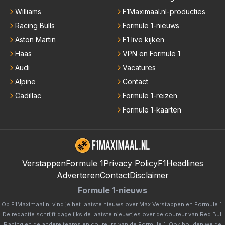
Williams
F1Maximaal.nl-producties
Racing Bulls
Formule 1-nieuws
Aston Martin
F1 live kijken
Haas
VPN en Formule 1
Audi
Vacatures
Alpine
Contact
Cadillac
Formule 1-reizen
Formule 1-kaarten
Verstappen
Formule 1
Privacy Policy
F1Headlines
Adverteren
Contact
Disclaimer
Formule 1-nieuws
Op F1Maximaal.nl vind je het laatste nieuws over
Max Verstappen
en
Formule 1
.
De redactie schrijft dagelijks de laatste nieuwtjes over de coureur van Red Bull
Racing en de andere teams en coureurs van de Formule 1. Ook houden we de