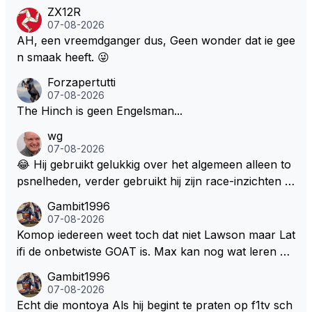
de fan in kwestie probeerde een vergelijkbaar gevoe
ZX12R
l bij Windsor op te roepen. Maar in een tijd zonder r
07-08-2026
aces zijn dit leuke berichtjes
AH, een vreemdganger dus, Geen wonder dat ie gee
n smaak heeft. 😜
Forzapertutti
07-08-2026
The Hinch is geen Engelsman...
wg
07-08-2026
😂 Hij gebruikt gelukkig over het algemeen alleen to
psnelheden, verder gebruikt hij zijn race-inzichten q
ua rotatie, baangebruik, etc. Alleen snelheid in of uit
Gambit1996
een bocht zegt helemaal niets, dus wat dat betreft h
07-08-2026
eeft hij sowieso gelijk 😂.
Komop iedereen weet toch dat niet Lawson maar Lat
ifi de onbetwiste GOAT is. Max kan nog wat leren va
n hem En iedereen maar zeggen Schumacher of Ha
Gambit1996
milton, hahahaha. Latifi pakt ze allemaal met de oge
07-08-2026
n dicht met als onbetwiste nummer 2 of GOATINES
Echt die montoya Als hij begint te praten op f1tv sch