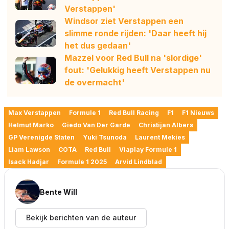
Verstappen'
Windsor ziet Verstappen een
slimme ronde rijden: 'Daar heeft hij
het dus gedaan'
Mazzel voor Red Bull na 'slordige'
fout: 'Gelukkig heeft Verstappen nu
de overmacht'
Max Verstappen
Formule 1
Red Bull Racing
F1
F1 Nieuws
Helmut Marko
Giedo Van Der Garde
Christijan Albers
GP Verenigde Staten
Yuki Tsunoda
Laurent Mekies
Liam Lawson
COTA
Red Bull
Viaplay Formule 1
Isack Hadjar
Formule 1 2025
Arvid Lindblad
Bente Will
Bekijk berichten van de auteur