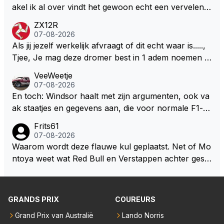
S Lawson natuurlijk 😂😂😂😂😂
akel ik al over vindt het gewoon echt een vervelend
mannetje met zijn geblaas alsof hij het allemaal wel
ZX12R
weet 🤮🤮
07-08-2026
Als jij jezelf werkelijk afvraagt of dit echt waar is.....,
Tjee, Je mag deze dromer best in 1 adem noemen m
et bv een Hans Christian Andersen. Enorme drang n
VeeWeetje
aar voordragen uit eigen geest. Kan mij voorstellen d
07-08-2026
at je het leuk vindt sprookjes te luisteren maar heb jij
En toch: Windsor haalt met zijn argumenten, ook va
jezelf dan ook wel eens afgevraagd of de dappere b
ak staatjes en gegevens aan, die voor normale F1-fa
oswachter werkelijk Roodkapje uit de buik van de bo
ns niet te verkrijgen of te snappen zijn. Iets met "co
Frits61
ze wolff gesneden heeft?
okies made of your own dough" 🤣
07-08-2026
Waarom wordt deze flauwe kul geplaatst. Net of Mo
ntoya weet wat Red Bull en Verstappen achter geslo
ten deuren bespreken.
GRANDS PRIX
COUREURS
Grand Prix van Australië
Lando Norris