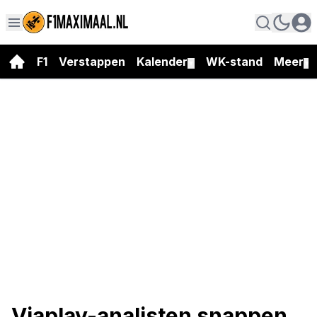
F1
Verstappen
Kalender
WK-stand
Meer
▼
▼
Viaplay-analisten snappen