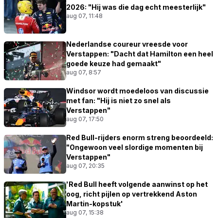
2026: "Hij was die dag echt meesterlijk"
aug 07, 11:48
Nederlandse coureur vreesde voor
Verstappen: "Dacht dat Hamilton een heel
goede keuze had gemaakt"
aug 07, 8:57
Windsor wordt moedeloos van discussie
met fan: "Hij is niet zo snel als
Verstappen"
aug 07, 17:50
Red Bull-rijders enorm streng beoordeeld:
"Ongewoon veel slordige momenten bij
Verstappen"
aug 07, 20:35
'Red Bull heeft volgende aanwinst op het
oog, richt pijlen op vertrekkend Aston
Martin-kopstuk'
aug 07, 15:38