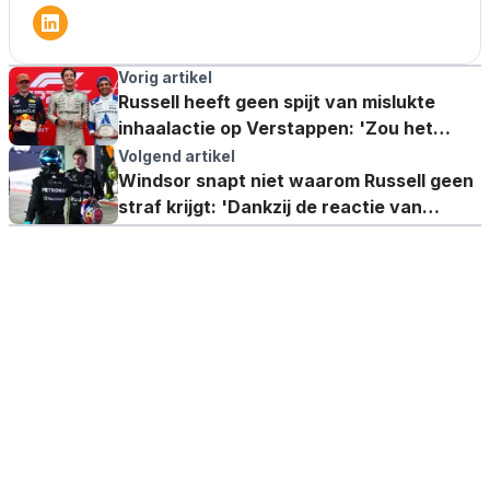
Vorig artikel
Russell heeft geen spijt van mislukte
inhaalactie op Verstappen: 'Zou het
morgen weer doen'
Volgend artikel
Windsor snapt niet waarom Russell geen
straf krijgt: 'Dankzij de reactie van
Verstappen'