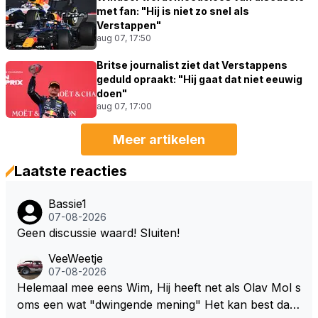
met fan: "Hij is niet zo snel als
Verstappen"
aug 07, 17:50
Britse journalist ziet dat Verstappens
geduld opraakt: "Hij gaat dat niet eeuwig
doen"
aug 07, 17:00
Meer artikelen
Laatste reacties
Bassie1
07-08-2026
Geen discussie waard! Sluiten!
VeeWeetje
07-08-2026
Helemaal mee eens Wim, Hij heeft net als Olav Mol s
oms een wat "dwingende mening" Het kan best dat