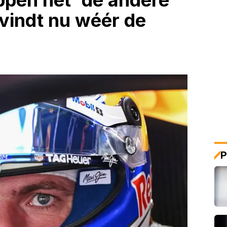
ppen het 'de andere
j vindt nu wéér de
P