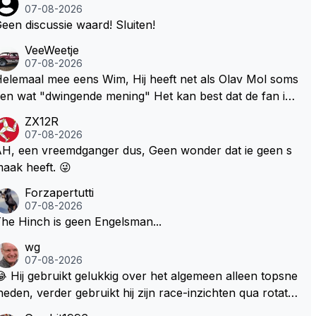
07-08-2026
een discussie waard! Sluiten!
VeeWeetje
07-08-2026
lemaal mee eens Wim, Hij heeft net als Olav Mol soms
en wat "dwingende mening" Het kan best dat de fan in
westie probeerde een vergelijkbaar gevoel bij Windsor
ZX12R
p te roepen. Maar in een tijd zonder races zijn dit leuke
07-08-2026
erichtjes
H, een vreemdganger dus, Geen wonder dat ie geen s
aak heeft. 😜
Forzapertutti
07-08-2026
he Hinch is geen Engelsman...
wg
07-08-2026
 Hij gebruikt gelukkig over het algemeen alleen topsne
heden, verder gebruikt hij zijn race-inzichten qua rotati
baangebruik, etc. Alleen snelheid in of uit een bocht z