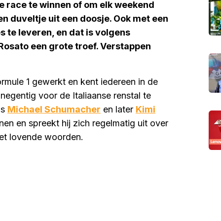
lke race te winnen of om elk weekend
en duveltje uit een doosje. Ook met een
s te leveren, en dat is volgens
Rosato een grote troef. Verstappen
rmule 1 gewerkt en kent iedereen in de
egentig voor de Italiaanse renstal te
ls
Michael Schumacher
en later
Kimi
en en spreekt hij zich regelmatig uit over
 met lovende woorden.