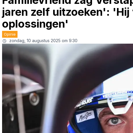
Familievriend zag Versta
jaren zelf uitzoeken': 'Hi
oplossingen'
Opinie
zondag, 10 augustus 2025 om 9:30