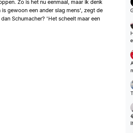
toppen. Zo is het nu eenmaal, maar ik denk
a is gewoon een ander slag mens', zegt de
G
er dan Schumacher? 'Het scheelt maar een
He
e
k
o
b
A
m
T

l
e, 