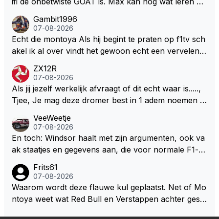
ifi de onbetwiste GOAT is. Max kan nog wat leren va
n hem En iedereen maar zeggen Schumacher of Ha
Gambit1996
milton, hahahaha. Latifi pakt ze allemaal met de oge
07-08-2026
n dicht met als onbetwiste nummer 2 of GOATINES
Echt die montoya Als hij begint te praten op f1tv sch
S Lawson natuurlijk 😂😂😂😂😂
akel ik al over vindt het gewoon echt een vervelend
mannetje met zijn geblaas alsof hij het allemaal wel
ZX12R
weet 🤮🤮
07-08-2026
Als jij jezelf werkelijk afvraagt of dit echt waar is.....,
Tjee, Je mag deze dromer best in 1 adem noemen m
et bv een Hans Christian Andersen. Enorme drang n
VeeWeetje
aar voordragen uit eigen geest. Kan mij voorstellen d
07-08-2026
at je het leuk vindt sprookjes te luisteren maar heb jij
En toch: Windsor haalt met zijn argumenten, ook va
jezelf dan ook wel eens afgevraagd of de dappere b
ak staatjes en gegevens aan, die voor normale F1-fa
oswachter werkelijk Roodkapje uit de buik van de bo
ns niet te verkrijgen of te snappen zijn. Iets met "co
Frits61
ze wolff gesneden heeft?
okies made of your own dough" 🤣
07-08-2026
Waarom wordt deze flauwe kul geplaatst. Net of Mo
ntoya weet wat Red Bull en Verstappen achter geslo
ten deuren bespreken.