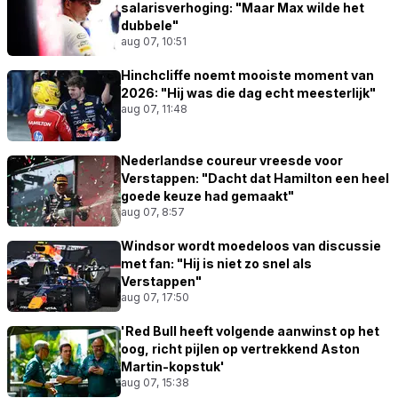
salarisverhoging: "Maar Max wilde het
dubbele"
aug 07, 10:51
Hinchcliffe noemt mooiste moment van
2026: "Hij was die dag echt meesterlijk"
aug 07, 11:48
Nederlandse coureur vreesde voor
Verstappen: "Dacht dat Hamilton een heel
goede keuze had gemaakt"
aug 07, 8:57
Windsor wordt moedeloos van discussie
met fan: "Hij is niet zo snel als
Verstappen"
aug 07, 17:50
'Red Bull heeft volgende aanwinst op het
oog, richt pijlen op vertrekkend Aston
Martin-kopstuk'
aug 07, 15:38