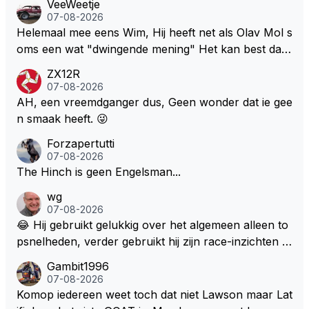
VeeWeetje
07-08-2026
Helemaal mee eens Wim, Hij heeft net als Olav Mol s
oms een wat "dwingende mening" Het kan best dat
de fan in kwestie probeerde een vergelijkbaar gevoe
ZX12R
l bij Windsor op te roepen. Maar in een tijd zonder r
07-08-2026
aces zijn dit leuke berichtjes
AH, een vreemdganger dus, Geen wonder dat ie gee
n smaak heeft. 😜
Forzapertutti
07-08-2026
The Hinch is geen Engelsman...
wg
07-08-2026
😂 Hij gebruikt gelukkig over het algemeen alleen to
psnelheden, verder gebruikt hij zijn race-inzichten q
ua rotatie, baangebruik, etc. Alleen snelheid in of uit
Gambit1996
een bocht zegt helemaal niets, dus wat dat betreft h
07-08-2026
eeft hij sowieso gelijk 😂.
Komop iedereen weet toch dat niet Lawson maar Lat