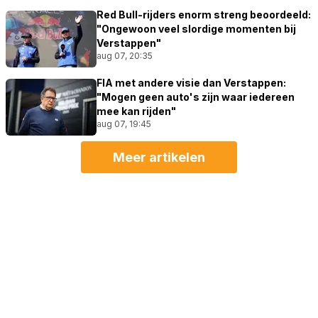
Red Bull-rijders enorm streng beoordeeld:
"Ongewoon veel slordige momenten bij
Verstappen"
aug 07, 20:35
FIA met andere visie dan Verstappen:
"Mogen geen auto's zijn waar iedereen
mee kan rijden"
aug 07, 19:45
Meer artikelen