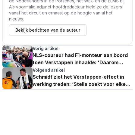
de Nederlanders in de Porsches, het WEC en de ELMS bij.
Als voormalig adjunct-hoofdredacteur hield ze de lezers
vanaf het circuit en ernaast op de hoogte van al het
nieuws.
Bekijk berichten van de auteur
Vorig artikel
NLS-coureur had F1-monteur aan boord
toen Verstappen inhaalde: 'Daarom
moesten we lachen!'
Volgend artikel
Schmidt ziet het Verstappen-effect in
werking treden: ‘Stella zoekt voor elke
nederlaag een excuus’