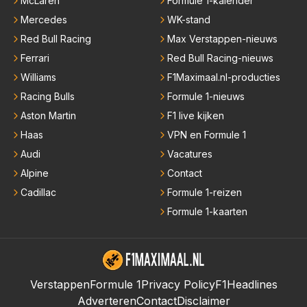
McLaren
Formule 1-kalender
Mercedes
WK-stand
Red Bull Racing
Max Verstappen-nieuws
Ferrari
Red Bull Racing-nieuws
Williams
F1Maximaal.nl-producties
Racing Bulls
Formule 1-nieuws
Aston Martin
F1 live kijken
Haas
VPN en Formule 1
Audi
Vacatures
Alpine
Contact
Cadillac
Formule 1-reizen
Formule 1-kaarten
Verstappen
Formule 1
Privacy Policy
F1Headlines
Adverteren
Contact
Disclaimer