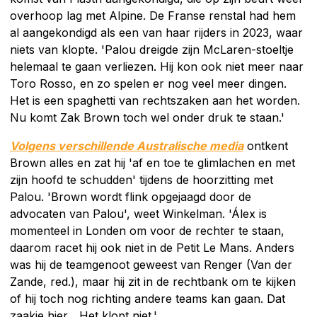
overhoop lag met Alpine. De Franse renstal had hem
al aangekondigd als een van haar rijders in 2023, waar
niets van klopte. 'Palou dreigde zijn McLaren-stoeltje
helemaal te gaan verliezen. Hij kon ook niet meer naar
Toro Rosso, en zo spelen er nog veel meer dingen.
Het is een spaghetti van rechtszaken aan het worden.
Nu komt Zak Brown toch wel onder druk te staan.'
Volgens verschillende Australische media
ontkent
Brown alles en zat hij 'af en toe te glimlachen en met
zijn hoofd te schudden' tijdens de hoorzitting met
Palou. 'Brown wordt flink opgejaagd door de
advocaten van Palou', weet Winkelman. 'Álex is
momenteel in Londen om voor de rechter te staan,
daarom racet hij ook niet in de Petit Le Mans. Anders
was hij de teamgenoot geweest van Renger (Van der
Zande, red.), maar hij zit in de rechtbank om te kijken
of hij toch nog richting andere teams kan gaan. Dat
zaakje hier... Het klopt niet.'