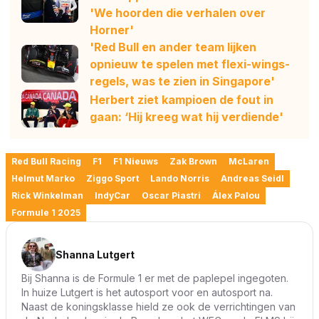
'We hoorden die verhalen over
Horner'
'Red Bull en ander team lijken
opnieuw te spelen met flexi-wings-
regels, was te zien in Singapore'
Herbert ziet kampioen de fout in
gaan: ‘Hij kreeg wat hij verdiende'
Red Bull Racing
F1
F1 Nieuws
Zak Brown
McLaren
Helmut Marko
Ziggo Sport
Lando Norris
Andreas Seidl
Rick Winkelman
IndyCar
Oscar Piastri
Álex Palou
Formule 1 2025
Shanna Lutgert
Bij Shanna is de Formule 1 er met de paplepel ingegoten.
In huize Lutgert is het autosport voor en autosport na.
Naast de koningsklasse hield ze ook de verrichtingen van