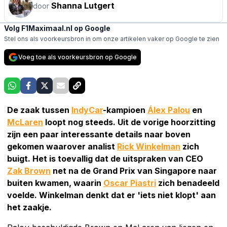
Shanna Lutgert
door
Volg F1Maximaal.nl op Google
Stel ons als voorkeursbron in om onze artikelen vaker op Google te zien
Voeg toe als voorkeursbron op Google
De zaak tussen
IndyCar
-kampioen
Álex Palou
en
McLaren
loopt nog steeds. Uit de vorige hoorzitting
zijn een paar interessante details naar boven
gekomen waarover analist
Rick Winkelman
zich
buigt. Het is toevallig dat de uitspraken van CEO
Zak Brown
net na de Grand Prix van Singapore naar
buiten kwamen, waarin
Oscar Piastri
zich benadeeld
voelde. Winkelman denkt dat er 'iets niet klopt' aan
het zaakje.