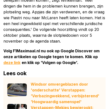
bewijzen moeten komen', zegt Winkelman. 'Veel
dingen die hem in de problemen kunnen brengen, zijn
plotseling weg. Appjes die zijn verdwenen, en de vraag
wie Piastri nou naar McLaren heeft laten komen. Het is
een heel ingewikkeld spel met verschillende juridische
consequenties.' De volgende hoorzitting vindt op 20
oktober plaats, waarna de slotpleidooien voor 5
november op de agenda staan.
Volg F1Maximaal.nl nu ook op Google Discover om
onze artikelen op Google tegen te komen. Klik op
deze link
en klik op 'Volgen op Google'.
Lees ook
Windsor omvergeblazen door
'onderschatte' Verstappen:
'Verbazingwekkend, verbijsterend'
'Hoogwaardig samenspel'
Verstappen-Mekies bewierookt: