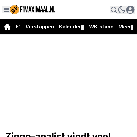
F1
Verstappen
Kalender
WK-stand
Meer
▼
▼
Ziggo-analist vindt veel