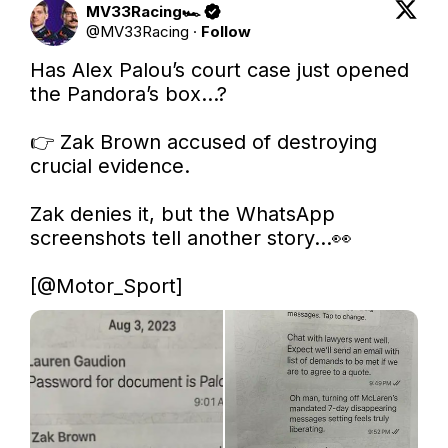
MV33Racing🏎
@
MV33Racing
·
Follow
Has Alex Palou’s court case just opened 
the Pandora’s box...? 

👉 Zak Brown accused of destroying 
crucial evidence.

Zak denies it, but the WhatsApp 
screenshots tell another story…👀

[
@Motor_Sport
] 