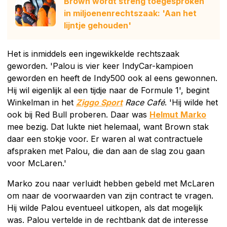
Brown wordt streng toegesproken
in miljoenenrechtszaak: 'Aan het
lijntje gehouden'
Het is inmiddels een ingewikkelde rechtszaak
geworden. 'Palou is vier keer IndyCar-kampioen
geworden en heeft de Indy500 ook al eens gewonnen.
Hij wil eigenlijk al een tijdje naar de Formule 1', begint
Winkelman in het
Ziggo Sport
Race Café
. 'Hij wilde het
ook bij Red Bull proberen. Daar was
Helmut Marko
mee bezig. Dat lukte niet helemaal, want Brown stak
daar een stokje voor. Er waren al wat contractuele
afspraken met Palou, die dan aan de slag zou gaan
voor McLaren.'
Marko zou naar verluidt hebben gebeld met McLaren
om naar de voorwaarden van zijn contract te vragen.
Hij wilde Palou eventueel uitkopen, als dat mogelijk
was. Palou vertelde in de rechtbank dat de interesse